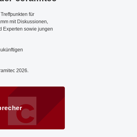
reffpunkten für
amm mit Diskussionen,
d Experten sowie jungen
zukünftigen
ramitec 2026.
precher