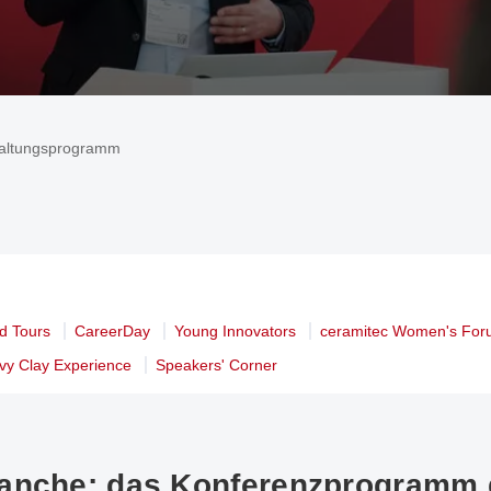
taltungsprogramm
d Tours
CareerDay
Young Innovators
ceramitec Women's Fo
vy Clay Experience
Speakers' Corner
anche: das Konferenzprogramm 