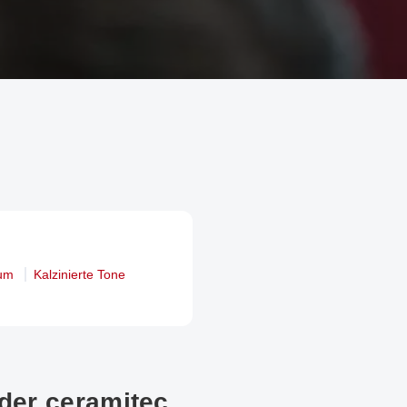
rum
Kalzinierte Tone
der ceramitec