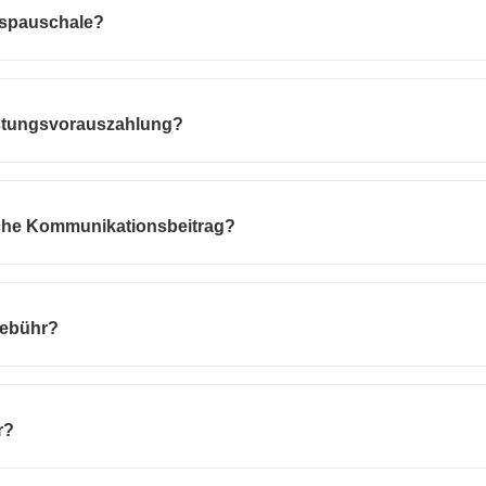
gspauschale?
istungsvorauszahlung?
sche Kommunikationsbeitrag?
Gebühr?
r?