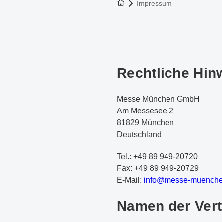
Zur Startseite
Impressum
Rechtliche Hi
Messe München GmbH
Am Messesee 2
81829 München
Deutschland
Tel.: +49 89 949-20720
Fax: +49 89 949-20729
E-Mail:
i
nf
o@
me
ss
e-
mu
en
ch
Namen der Vert