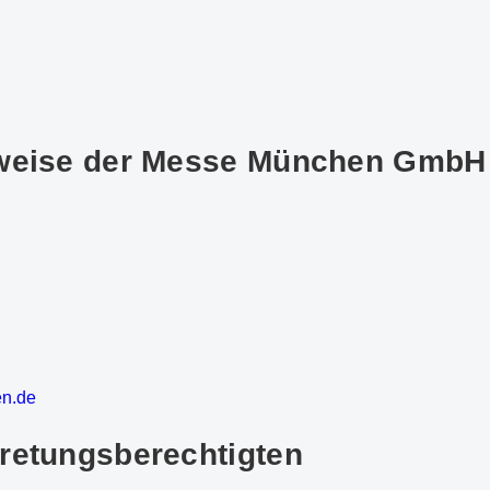
nweise der Messe München GmbH
en
.d
e
retungsberechtigten