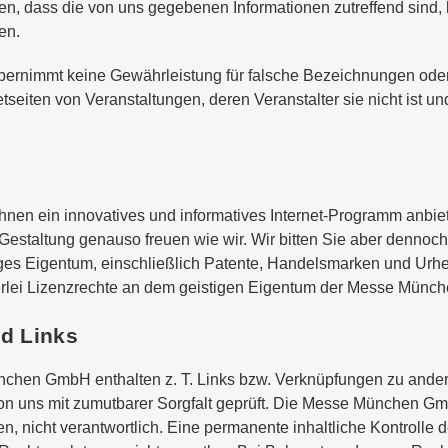
, dass die von uns gegebenen Informationen zutreffend sind,
en.
nimmt keine Gewährleistung für falsche Bezeichnungen oder 
etseiten von Veranstaltungen, deren Veranstalter sie nicht ist und
en ein innovatives und informatives Internet-Programm anbiet
 Gestaltung genauso freuen wie wir. Wir bitten Sie aber dennoc
ges Eigentum, einschließlich Patente, Handelsmarken und Urh
nerlei Lizenzrechte an dem geistigen Eigentum der Messe Mün
d Links
chen GmbH enthalten z. T. Links bzw. Verknüpfungen zu ande
n uns mit zumutbarer Sorgfalt geprüft. Die Messe München GmbH
en, nicht verantwortlich. Eine permanente inhaltliche Kontrolle d