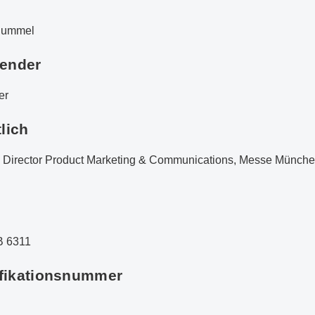
 Rummel
zender
er
tlich
e Director Product Marketing & Communications, Messe Münc
d
B 6311
ifikationsnummer