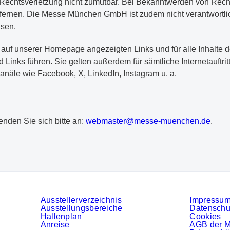
 Rechtsverletzung nicht zumutbar. Bei Bekanntwerden von Rech
fernen. Die Messe München GmbH ist zudem nicht verantwortlich
isen.
 auf unserer Homepage angezeigten Links und für alle Inhalte d
Links führen. Sie gelten außerdem für sämtliche Internetauft
Kanäle wie Facebook, X, LinkedIn, Instagram u. a.
nden Sie sich bitte an:
w
eb
ma
st
er
@m
es
se
-m
ue
nc
he
n.
de
.
Ausstellerverzeichnis
Impressu
Ausstellungsbereiche
Datenschu
Hallenplan
Cookies
Anreise
AGB der 