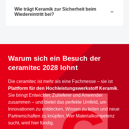
Wie trägt Keramik zur Sicherheit beim
Wiedereintritt bei?
Warum sich ein Besuch der
ceramitec 2028 lohnt
Die ceramitec ist mehr als eine Fachmesse – sie ist
Plattform für den Hochleistungswerkstoff Keramik
.
Sie bringt Entwickler, Zulieferer und Anwender
zusammen – und bietet das perfekte Umfeld, um
Innovationen zu entdecken, Wissen zu teilen und neue
Partnerschaften zu knüpfen. Wer Materialkompetenz
sucht, wird hier fündig.