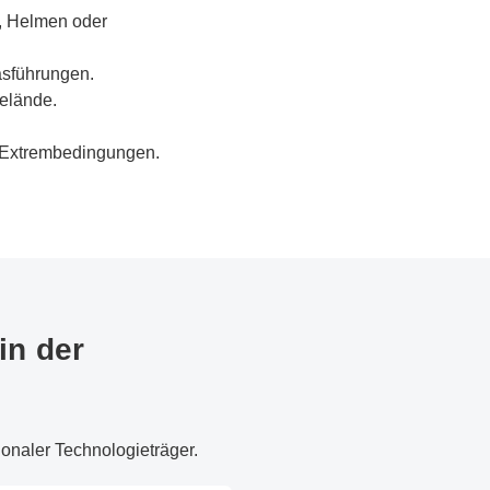
n, Helmen oder
asführungen.
Gelände.
r Extrembedingungen.
in der
ionaler Technologieträger.