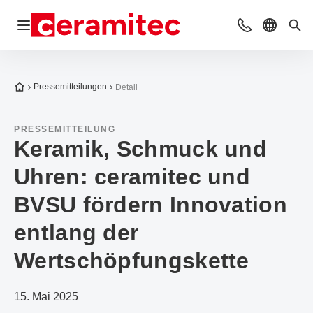
Navigation öffnen
Kontakt
Sprache 
Suc
Zur Startseite
Pressemitteilungen
Detail
PRESSEMITTEILUNG
Keramik, Schmuck und
Uhren: ceramitec und
BVSU fördern Innovation
entlang der
Wertschöpfungskette
15. Mai 2025